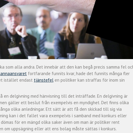
iska som alla andra. Det innebär att den kan begå precis samma fel oc
mannaansvaret
fortfarande funnits kvar, hade det funnits många fler
et istället endast
tjänstefel
en politiker kan straffas för inom sin
å en delgivning med hänvisning till det inträffade. En delgivning är
onen gäller ett beslut från exempelvis en myndighet. Det finns olika
nga olika anledningar. Ett sätt är att få den skickad till sig via
ning kan i det fallet vara exempelvis i samband med konkurs eller
tt dömas för en mängd olika saker även om man är politiker rent
ven om uppsägning eller att ens bolag måste sättas i konkurs.