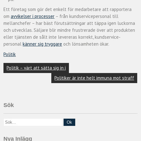
Ett företag som gör det enkelt för medarbetare att rapportera
om
avvikelser i processer
– från kundservicepersonal till
mellanchefer – har bäst förutsättningar att täppa igen luckorna
och utvecklas. Säljare blir mindre frustrerade över att produkten
eller tjänsten de sålt inte levereras korrekt, kundservice-
personal
känner sig tryggare
och lönsamheten ökar.
Politik
Inläggsnavigering
Politik – värt att sätta sig in i
Politiker är inte helt immuna mot straff
Sök
Nya Inlägg